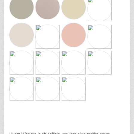
Huom! Värimallit ohjeellisia, tarkista aina tarkka näyte