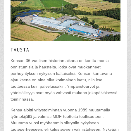
TAUSTA
Kensan 36-vuotisen historian aikana on koettu monia
onnistumisia ja haasteita, jotka ovat muokanneet
perheyrityksen nykyisen kaltaiseksi. Kensan kantavana
ajatuksena on aina ollut kotimainen laatu, niin itse
tuotteessa kuin palvelussakin. Ympäristöarvot ja
yhteisöllisyys ovat myös vahvasti mukana jokapäiväisessä
toiminnassa.
Kensa aloitti yritystoiminnan vuonna 1989 muutamalla
työntekijällä ja valmisti MDF-tuotteita teollisuuteen.
Muutama vuosi myöhemmin siirryttiin nykyiseen
tuoteperheeseen, eli kalusteovien valmistukseen. Nykyään