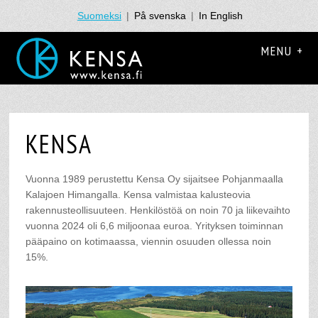
Suomeksi
|
På svenska
|
In English
MENU +
KENSA
Vuonna 1989 perustettu Kensa Oy sijaitsee Pohjanmaalla
Kalajoen Himangalla. Kensa valmistaa kalusteovia
rakennusteollisuuteen. Henkilöstöä on noin 70 ja liikevaihto
vuonna 2024 oli 6,6 miljoonaa euroa. Yrityksen toiminnan
pääpaino on kotimaassa, viennin osuuden ollessa noin
15%.