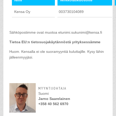
Nimi
Verkkolaskuosoite
Kensa Oy
003730104089
Sähköpostimme ovat muotoa etunimi.sukunimi@kensa.fi
Tietoa EU:n tietosuojakäytännöstä yrityksessämme
Huom. Kensalla ei ole suoramyyntiä kuluttajille. Kysy lähin
jälleenmyyjäsi.
MYYNTIJOHTAJA
Suomi
Jarno Saarelainen
+358 40 562 6970