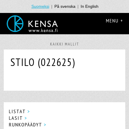
Suomeksi
|
På svenska
|
In English
MENU +
KAIKKI MALLIT
STILO (022625)
LISTAT
>
LASIT
>
RUNKOPÄÄDYT
>