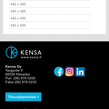
445 x 295
445 x 395
445 x 495
445 x 595
Kensa Oy
Targantie 9
68100 Himanka
Puh. (06) 878 0200
Faksi (06) 878 0233
Tilausjärjestelmä »