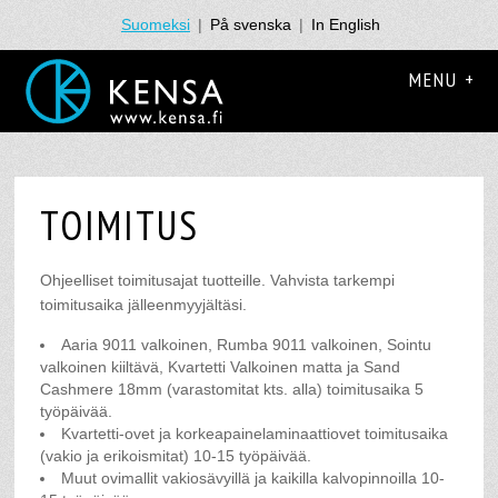
Suomeksi
|
På svenska
|
In English
MENU +
TOIMITUS
Ohjeelliset toimitusajat tuotteille. Vahvista tarkempi
toimitusaika jälleenmyyjältäsi.
Aaria 9011 valkoinen, Rumba 9011 valkoinen, Sointu
valkoinen kiiltävä, Kvartetti Valkoinen matta ja Sand
Cashmere 18mm (varastomitat kts. alla) toimitusaika 5
työpäivää.
Kvartetti-ovet ja korkeapainelaminaattiovet toimitusaika
(vakio ja erikoismitat) 10-15 työpäivää.
Muut ovimallit vakiosävyillä ja kaikilla kalvopinnoilla 10-